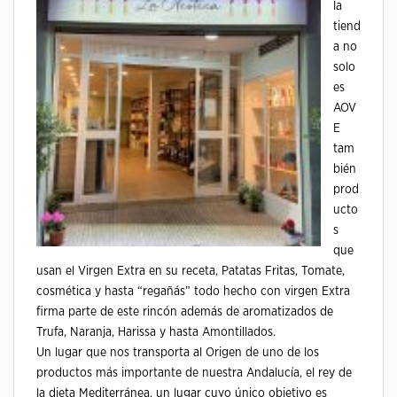
la
tiend
a no
solo
es
AOV
E
tam
bién
prod
ucto
s
que
usan el Virgen Extra en su receta, Patatas Fritas, Tomate,
cosmética y hasta “regañás” todo hecho con virgen Extra
firma parte de este rincón además de aromatizados de
Trufa, Naranja, Harissa y hasta Amontillados.
Un lugar que nos transporta al Origen de uno de los
productos más importante de nuestra Andalucía, el rey de
la dieta Mediterránea, un lugar cuyo único objetivo es