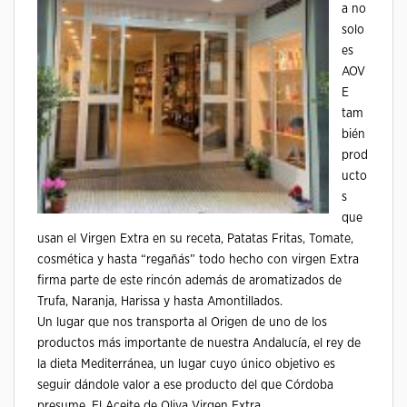
a no
solo
es
AOV
E
tam
bién
prod
ucto
s
que
usan el Virgen Extra en su receta, Patatas Fritas, Tomate,
cosmética y hasta “regañás” todo hecho con virgen Extra
firma parte de este rincón además de aromatizados de
Trufa, Naranja, Harissa y hasta Amontillados.
Un lugar que nos transporta al Origen de uno de los
productos más importante de nuestra Andalucía, el rey de
la dieta Mediterránea, un lugar cuyo único objetivo es
seguir dándole valor a ese producto del que Córdoba
presume, El Aceite de Oliva Virgen Extra.