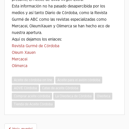
Esta información no ha pasado desapercibida por los
medios y así tanto Diario de Córdoba, como la Revista
Gurmé de ABC como las revistas especializadas como
Mercacei, OleumXauen y Olimerca se han hecho eco de
nuestra apertura.
Aquí os dejamos los enlaces:
Revista Gurmé de Córdoba
Oleum Xauen
Mercacei
Olimerca
Aceite de córdoba on line
Aceite para el avión córdoba
AOVE Córdoba
Catas de aceite Córdoba
Comprar aceite córdoba
La Oleoteca de Córdoba
Oleoteca
Tienda de Aceite Córdoba
Navegación
¡Hola, mundo!