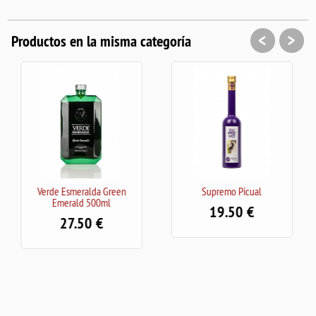
<
>
Productos en la misma categoría
Green
Supremo Picual
Verde Esmeralda Pink R
l
Hojiblanca 500 ml
19.50
28.00