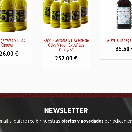
Pack 6 Garrafas 5 L Aceite de
AOVE Oliznaga 5 litros
AOVE La 
Oliva Virgen Extra "Los
35.50
Omeyas"
252.00
NEWSLETTER
ail si quiere recibir nuestras
ofertas y novedades
periódicament
```