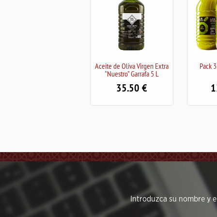
Aceite de Oliva Virgen Extra
Pack 3 garrafas 5 L Los
"Nuestro" Garrafa 5 L
Omeya
35.50
126.00
```
Introduzca su nombre y em