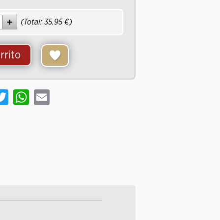
(Total:
35.95
)
rrito
cebook
Twitter
WhatsApp
Email