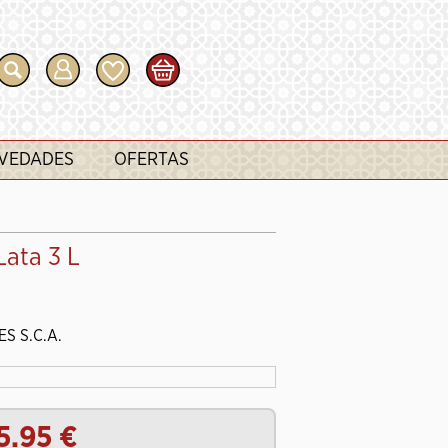
VEDADES
OFERTAS
Lata 3 L
S S.C.A.
5.95