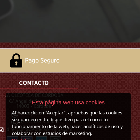
CONTACTO
LA OLEOTECA DE CÓRDOBA
C/ Ángel de Saavedra, 8
Esta página web usa cookies
14003 - Córdoba
Al hacer clic en "Aceptar", apruebas que las cookies
(+34) 957 244 101
se guarden en tu dispositivo para el correcto
(+34) 634 951 922
funcionamiento de la web, hacer analíticas de uso y
direccion@oleotecacordoba.com
colaborar con estudios de marketing.