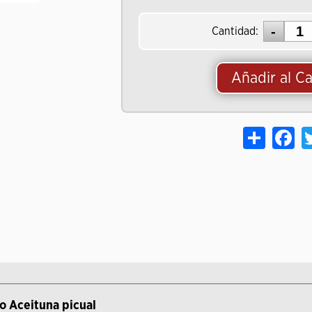
Cantidad:
Añadir al Ca
Share
Fa
o Aceituna picual