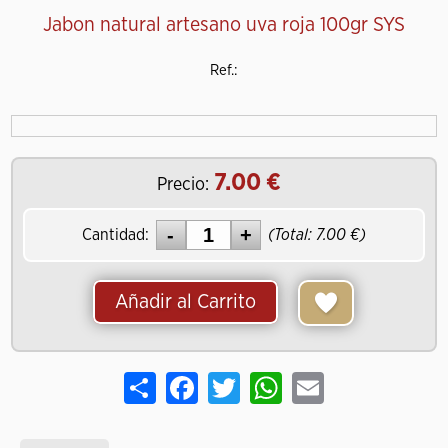
Jabon natural artesano uva roja 100gr SYS
Ref.:
7.00
Precio:
Cantidad:
(Total:
7.00
)
Añadir al Carrito
Share
Facebook
Twitter
WhatsApp
Email