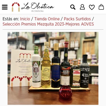
X
Estás en:
Inicio
/
Tienda Online
/
Packs Surtidos
/
Selección Premios Mezquita 2023-Mejores AOVES