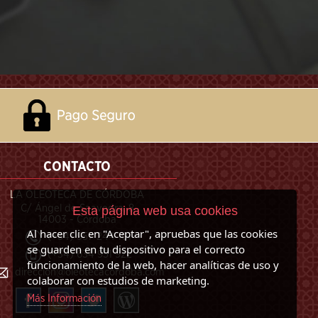
CONTACTO
LA OLEOTECA DE CÓRDOBA
C/ Ángel de Saavedra, 8
Esta página web usa cookies
14003 - Córdoba
Al hacer clic en "Aceptar", apruebas que las cookies
(+34) 957 244 101
se guarden en tu dispositivo para el correcto
(+34) 634 951 922
funcionamiento de la web, hacer analíticas de uso y
direccion@oleotecacordoba.com
colaborar con estudios de marketing.
Más Información