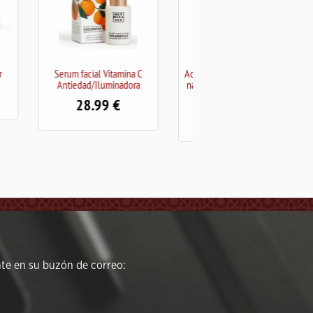
tamina C
Aceite relajante e hidratante
Home spray orange blosso
inadora
naranja amarga Bendita Luz
azahar Bendita Luz 100ml
100ml
18.00
16.50
e en su buzón de correo: