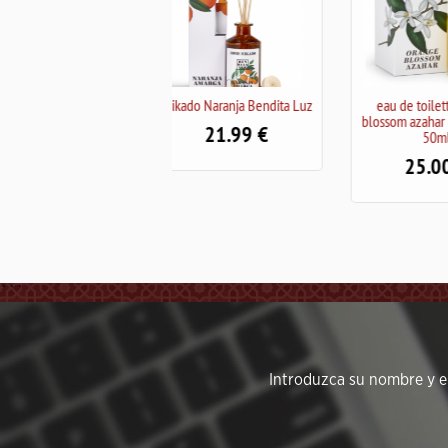
Mikado Naranja Bendita Luz
eau de toilette orange
Hidrata
blossom azahar Bendita Luz
21.99
50ml
25.00
```
Introduzca su nombre y em