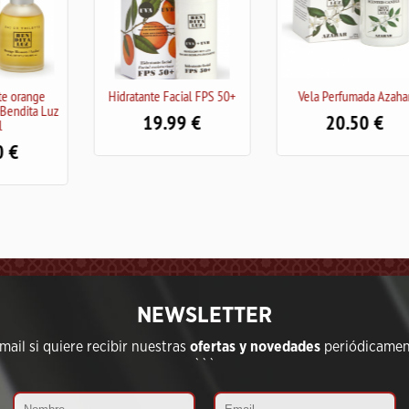
nte Facial FPS 50+
Vela Perfumada Azahar
Serum facial Vi
Antiedad/Ilum
19.99
20.50
28.99
NEWSLETTER
ail si quiere recibir nuestras
ofertas y novedades
periódicament
```