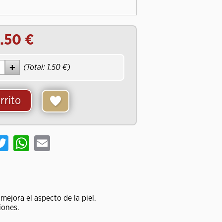
1.50
(Total:
1.50
)
rrito
cebook
Twitter
WhatsApp
Email
 mejora el aspecto de la piel.
iones.