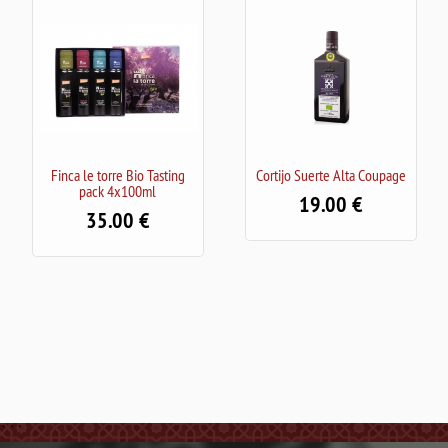
orre Bio Tasting
Cortijo Suerte Alta Coupage
Verde Esmerald
 4x100ml
100
19.00
.00
13.5
```