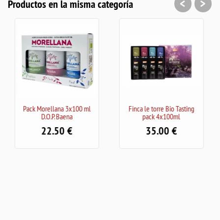
<
>
Productos en la misma categoría
ml
Finca le torre Bio Tasting
Claramunt Variedad Frantoio
pack 4x100ml
Virgen Extra 500 ml
35.00
18.50