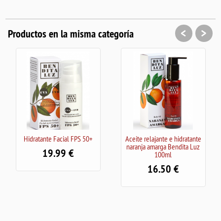
<
>
Productos en la misma categoría
cial FPS 50+
Aceite relajante e hidratante
Protector labial d
naranja amarga Bendita Luz
Bendita Luz 
99
100ml
6.00
16.50