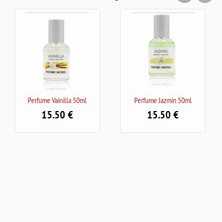
50ml
Perfume Jazmín 50ml
Perfume White Musk 50
15.50
15.50