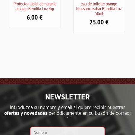
ranja
eau de toilette orange
Crema de Manos Azahar
4gr
blossom azahar Bendita Luz
BenditaLuz
50ml
8.50
25.00
```
NEWSLETTER
Introduzca su nombre y email si quiere recibir nuestras
ofertas y novedades
periódicamente en su buzón de correo:
```