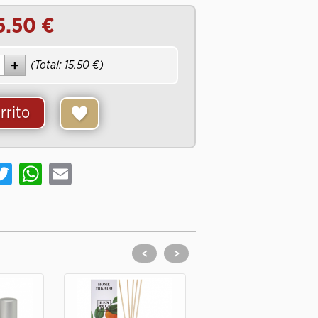
5.50
(Total:
15.50
)
rrito
cebook
Twitter
WhatsApp
Email
<
>