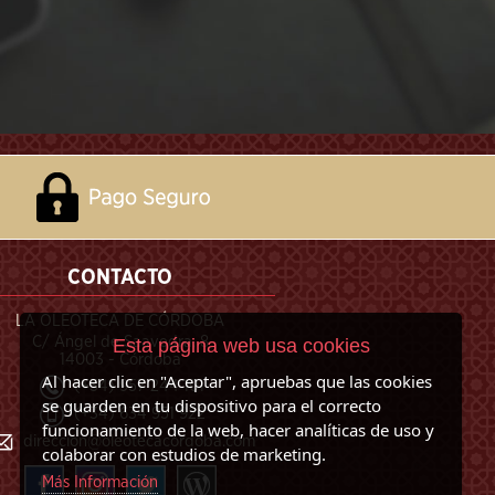
CONTACTO
LA OLEOTECA DE CÓRDOBA
C/ Ángel de Saavedra, 8
Esta página web usa cookies
14003 - Córdoba
Al hacer clic en "Aceptar", apruebas que las cookies
(+34) 957 244 101
se guarden en tu dispositivo para el correcto
(+34) 634 951 922
funcionamiento de la web, hacer analíticas de uso y
direccion@oleotecacordoba.com
colaborar con estudios de marketing.
Más Información