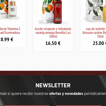
Aceite relajante e hidratante
eau de toilette orange
Mikad
naranja amarga Bendita Luz
blossom azahar Bendita Luz
100ml
50ml
16.50
25.00
NEWSLETTER
ail si quiere recibir nuestras
ofertas y novedades
periódicament
```