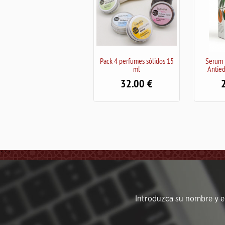
Pack 4 perfumes sólidos 15
Serum facial Vitamina C
ml
Antiedad/Iluminadora
32.00
28.99
```
Introduzca su nombre y em