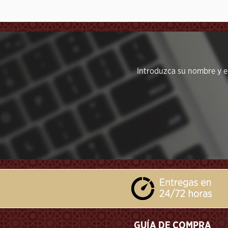
```
Introduzca su nombre y em
```
GUÍA DE COMPRA