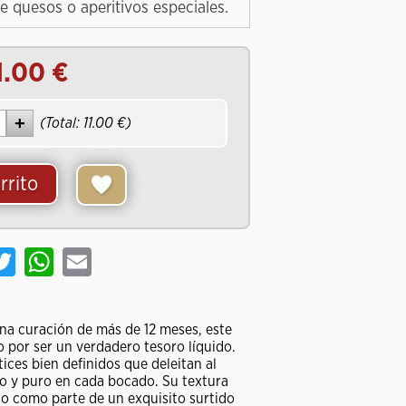
de quesos o aperitivos especiales.
1.00
(Total:
11.00
)
rrito
cebook
Twitter
WhatsApp
Email
una curación de más de 12 meses, este
do por ser un verdadero tesoro líquido.
ces bien definidos que deleitan al
co y puro en cada bocado. Su textura
 o como parte de un exquisito surtido