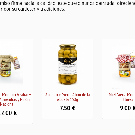
iso firme hacia la calidad, este queso nunca defrauda, ofrecie
ar por su carácter y tradiciones.
eitunas Sierra Aliño de la
Miel Sierra Montoro Mil
Mermelad
Abuela 550g
Flores
Oliva Vir
7.50
9.00
7