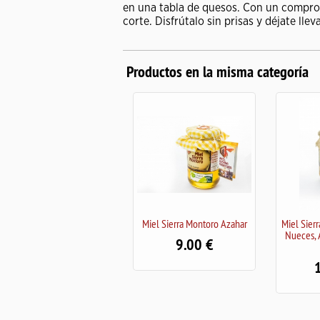
en una tabla de quesos. Con un comprom
corte. Disfrútalo sin prisas y déjate llev
Productos en la misma categoría
Miel Sierra Montoro Azahar
Miel Sierra Montoro Azahar +
Ac
Nueces, Almendras y Piñón
9.00
Nacional
12.00