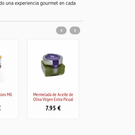
ndo una experiencia gourmet en cada
<
>
a de Aceite de
Pack Miel Sierra Montoro
Mermelada de 
gen Extra Picual
Nevadillo Ne
16.00
.95
7.90