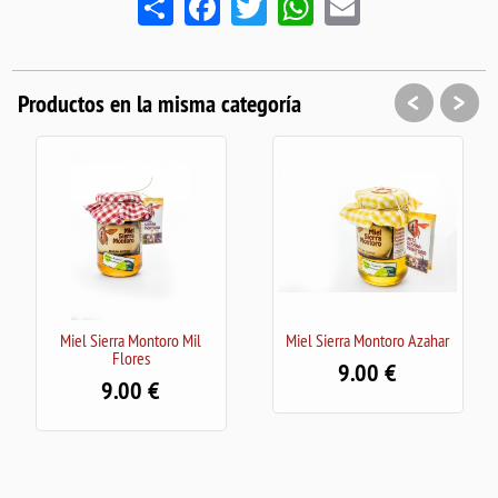
<
>
Productos en la misma categoría
a Montoro Mil
Miel Sierra Montoro Azahar
Arbequina Amont
ores
Castillo de Cane
9.00
00
20.50