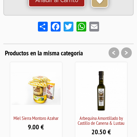
Añadir al Carrito
Share
Facebook
Twitter
WhatsApp
Email
<
>
Productos en la misma categoría
oro Azahar
Arbequina Amontillado by
Mermelada de Acei
Castillo de Canena & Lustau
Oliva Virgen Extra P
20.50
7.95