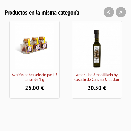
<
>
Productos en la misma categoría
selecto pack 3
Arbequina Amontillado by
Mermelada de
de 1 g
Castillo de Canena & Lustau
Nevadillo N
00
20.50
7.90