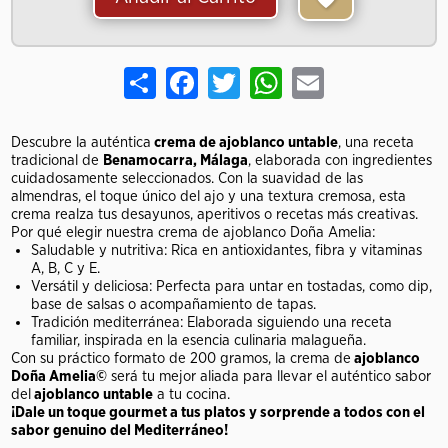
Share
Facebook
Twitter
WhatsApp
Email
Descubre la auténtica
crema de ajoblanco untable
, una receta
tradicional de
Benamocarra, Málaga
, elaborada con ingredientes
cuidadosamente seleccionados. Con la suavidad de las
almendras, el toque único del ajo y una textura cremosa, esta
crema realza tus desayunos, aperitivos o recetas más creativas.
Por qué elegir nuestra crema de ajoblanco Doña Amelia:
Saludable y nutritiva: Rica en antioxidantes, fibra y vitaminas
A, B, C y E.
Versátil y deliciosa: Perfecta para untar en tostadas, como dip,
base de salsas o acompañamiento de tapas.
Tradición mediterránea: Elaborada siguiendo una receta
familiar, inspirada en la esencia culinaria malagueña.
Con su práctico formato de 200 gramos, la crema de
ajoblanco
Doña Amelia©
será tu mejor aliada para llevar el auténtico sabor
del
ajoblanco untable
a tu cocina.
¡Dale un toque gourmet a tus platos y sorprende a todos con el
sabor genuino del Mediterráneo!