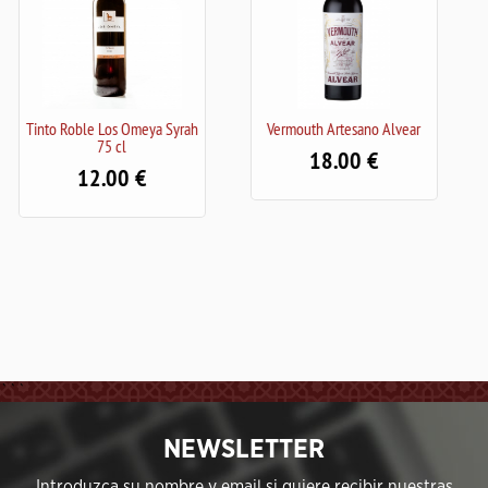
 Syrah
Vermouth Artesano Alvear
AMONTILLADO LAUDIS 75
18.00
18.50
```
NEWSLETTER
Introduzca su nombre y email si quiere recibir nuestras